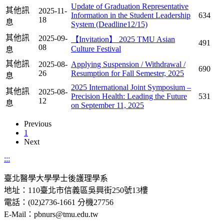
Update of Graduation Representative
其他訊
2025-11-
Information in the Student Leadership
634
18
息
System (Deadline12/15)
其他訊
2025-09-
【Invitation】 2025 TMU Asian
491
08
Culture Festival
息
其他訊
2025-08-
Applying Suspension / Withdrawal /
690
26
Resumption for Fall Semester, 2025
息
2025 International Joint Symposium –
其他訊
2025-08-
Precision Health: Leading the Future
531
12
息
on September 11, 2025
Previous
1
Next
:::
臺北醫學大學學士後護理學系
地址：110臺北市信義區吳興街250號13樓
電話：(02)2736-1661 分機27756
E-Mail：pbnurs@tmu.edu.tw