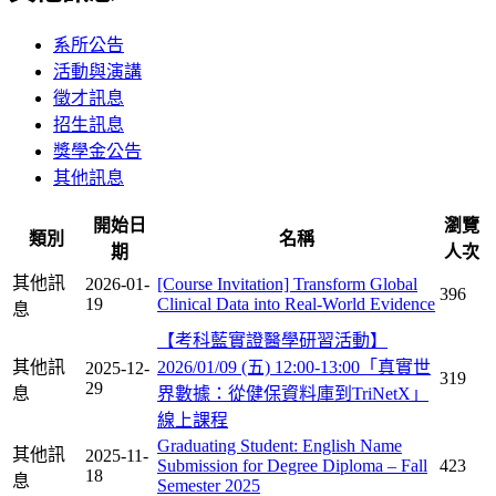
系所公告
活動與演講
徵才訊息
招生訊息
獎學金公告
其他訊息
開始日
瀏覽
類別
名稱
期
人次
其他訊
2026-01-
[Course Invitation] Transform Global
396
19
Clinical Data into Real-World Evidence
息
【考科藍實證醫學研習活動】
其他訊
2026/01/09 (五) 12:00-13:00「真實世
2025-12-
319
29
息
界數據：從健保資料庫到TriNetX」
線上課程
Graduating Student: English Name
其他訊
2025-11-
Submission for Degree Diploma – Fall
423
18
息
Semester 2025